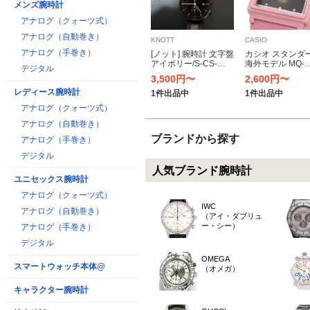
メンズ腕時計
アナログ（クォーツ式）
アナログ（自動巻き）
KNOTT
CASIO
アナログ（手巻き）
[ノット] 腕時計 文字盤
カシオ スタンダ
アイボリー/S-CS-
海外モデル MQ-
デジタル
36RGIV-MS シルバー
38UC-4A
3,500円〜
2,600円〜
レディース腕時計
1件出品中
1件出品中
アナログ（クォーツ式）
アナログ（自動巻き）
ブランドから探す
アナログ（手巻き）
デジタル
人気ブランド腕時計
ユニセックス腕時計
アナログ（クォーツ式）
IWC
アナログ（自動巻き）
（アイ・ダブリュ
ー・シー）
アナログ（手巻き）
デジタル
OMEGA
スマートウォッチ本体@
（オメガ）
キャラクター腕時計