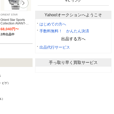
4℃ リング
Yahoo!オークションへようこそ
ORIENT STAR
NAVAL WATCH
CASIO
モーリ
Orient Star Sports
ナバルウォッチ
腕時計 カシオ メンズ
【リユ
Collection AVANT-
NAVAL WATCH
A500WA-7D カシオ男
リスラ
はじめての方へ
GARDE SKELETON
Produced By
性たちの A500WA-7
MAURI
68,040円〜
10,000円〜
5,300円〜
120,
ステンレスススチール
LOWERCASE
手数料無料！ かんたん決済
クラシックなデジタル
時計 
バンド RK-AV0A02S
FRXA001（ステンレ
ディ
AI600
2件出品中
2件出品中
1件出品中
2件出
（シルバー）
スバンド）
ブルー
出品する方へ
盤
出品代行サービス
手っ取り早く買取サービス
S
・ピゲ）
エ）