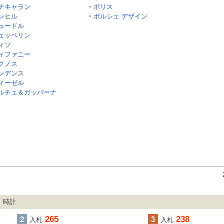
ナキャラン
ポリス
ンヒル
ポルシェ デザイン
ュードル
ェッペリン
ィソ
ィファニー
クノス
ンデンス
ィーゼル
ルチェ＆ガッバーナ
、時計
265
238
入札
入札