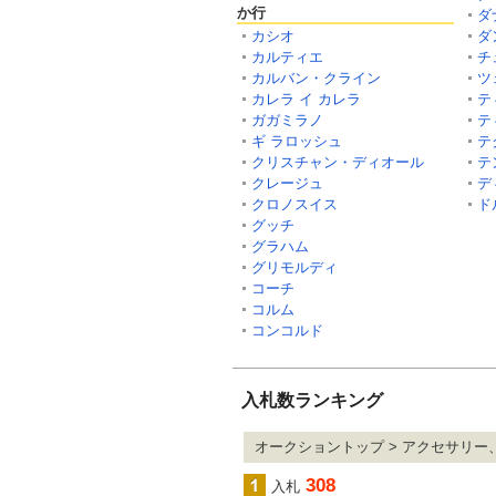
か行
ダ
カシオ
ダ
カルティエ
チ
カルバン・クライン
ツ
カレラ イ カレラ
テ
ガガミラノ
テ
ギ ラロッシュ
テ
クリスチャン・ディオール
テ
クレージュ
デ
クロノスイス
ド
グッチ
グラハム
グリモルディ
コーチ
コルム
コンコルド
入札数ランキング
オークショントップ > アクセサリー
308
入札