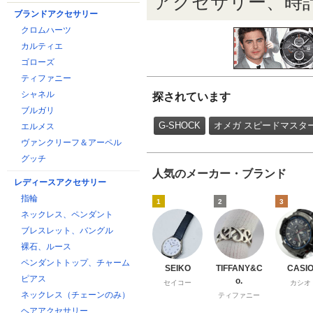
アクセサリー、時
ブランドアクセサリー
クロムハーツ
カルティエ
ゴローズ
ティファニー
シャネル
探されています
ブルガリ
G-SHOCK
オメガ スピードマスタ
エルメス
ヴァンクリーフ＆アーペル
グッチ
人気のメーカー・ブランド
レディースアクセサリー
指輪
1
2
3
ネックレス、ペンダント
ブレスレット、バングル
裸石、ルース
ペンダントトップ、チャーム
SEIKO
TIFFANY&C
CASI
ピアス
o.
セイコー
カシオ
ネックレス（チェーンのみ）
ティファニー
ヘアアクセサリー