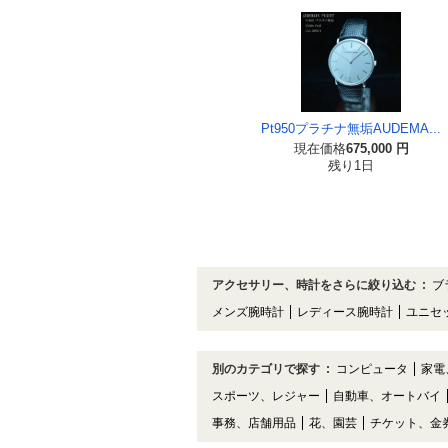
Pt950プラチナ無垢AUDEMA...
現在価格
675,000 円
残り1日
アクセサリー、時計をさらに絞り込む
:
ブ
メンズ腕時計
レディース腕時計
ユニセ
別のカテゴリで探す
:
コンピュータ
家電
スポーツ、レジャー
自動車、オートバイ
事務、店舗用品
花、園芸
チケット、金