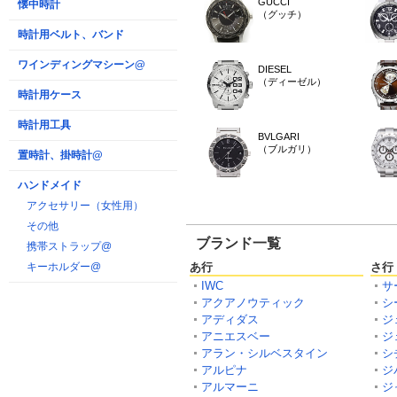
GUCCI
懐中時計
（グッチ）
時計用ベルト、バンド
ワインディングマシーン@
DIESEL
（ディーゼル）
時計用ケース
時計用工具
BVLGARI
（ブルガリ）
置時計、掛時計@
ハンドメイド
アクセサリー（女性用）
その他
ブランド一覧
携帯ストラップ@
キーホルダー@
あ行
さ行
IWC
サ
アクアノウティック
シ
アディダス
ジ
アニエスベー
ジ
アラン・シルベスタイン
シ
アルピナ
ジ
アルマーニ
ジ