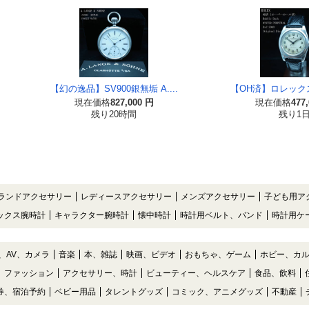
【幻の逸品】SV900銀無垢 A....
【OH済】ロレックス R
現在価格
827,000 円
現在価格
477
残り20時間
残り1
ランドアクセサリー
レディースアクセサリー
メンズアクセサリー
子ども用ア
ックス腕時計
キャラクター腕時計
懐中時計
時計用ベルト、バンド
時計用ケ
、AV、カメラ
音楽
本、雑誌
映画、ビデオ
おもちゃ、ゲーム
ホビー、カ
ファッション
アクセサリー、時計
ビューティー、ヘルスケア
食品、飲料
券、宿泊予約
ベビー用品
タレントグッズ
コミック、アニメグッズ
不動産