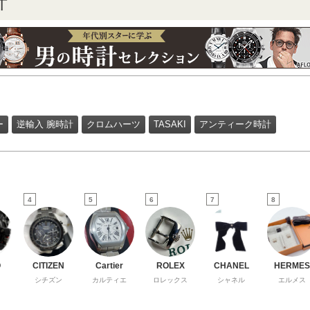
計
ー
逆輸入 腕時計
クロムハーツ
TASAKI
アンティーク時計
4
5
6
7
8
O
CITIZEN
Cartier
ROLEX
CHANEL
HERMES
シチズン
カルティエ
ロレックス
シャネル
エルメス