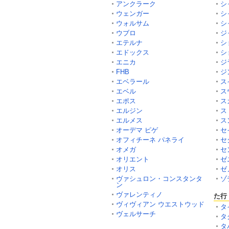
アンクラーク
シ
ウェンガー
シ
ウォルサム
シ
ウブロ
ジ
エテルナ
シ
エドックス
シ
エニカ
ジ
FHB
ジ
エベラール
ス
エベル
ス
エポス
ス
エルジン
ス
エルメス
ス
オーデマ ピゲ
セ
オフィチーネ パネライ
セ
オメガ
セ
オリエント
ゼ
オリス
ゼ
ヴァシュロン・コンスタンタ
ゾ
ン
ヴァレンティノ
た行
ヴィヴィアン ウエストウッド
タ
ヴェルサーチ
タ
タ