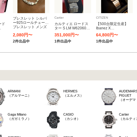
Cartier
CITIZEN
ブレスレット シルバ
ー925ロールチェーン
ード
カルティエ ロードス
【500台限定生産】
ブレスレット メンズ
ター S LM W6206017
Ibanez X
CARTIER メンズ 腕時
CITIZEN/TSTCC808
2,080円〜
351,000円〜
64,800円〜
計
TSUNO CHRONO
Custom | Tube
2件出品中
1件出品中
1件出品中
Screamer Limited
《腕時計》
ARMANI
HERMES
AUDEMAR
（アルマーニ）
（エルメス）
PIGUET
（オーデマ
Gaga Milano
CASIO
Cartier
（ガガミラノ）
（カシオ）
（カルティ