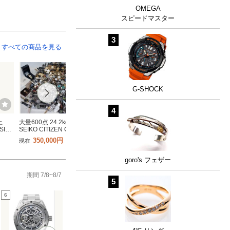
OMEGA
スピードマスター
3
すべての商品を見る
G-SHOCK
4
以上
大量600点 24.2kg
【まとめ売り】1円スタ
【まとめ売り】1円ス
SIO
SEIKO CITIZEN CASIO
ート アクセサリー ネッ
ート アクセサリー ネ
と
ダイバ－ 機械式 腕時計
クレス 大量出品 総重量
クレス ブレスレット 
350,000円
80,000円
10,500円
現在
現在
現在
 クォ
まとめジャンク 部品 セ
約4.1キロ メッキ イミテ
量出品 総重量約2.5キ
 ブラ
ット56
ーション ゴールド
メッキ イミテーション
円
シルバー
goro's フェザー
期間 7/8~8/7
5
6
7
8
9