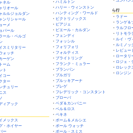
ユンハン
ハミルトン
ャネル
ハリー・ウィンストン
ャリオール
ら行
ハンティング・ワールド
ャルルジョルダン
ラドー
ビクトリノックス
ャンリシャール
ランゲ＆
ピアジェ
ョーメ
ラルフロ
ピエール・カルダン
ョパール
リトモラ
フェンディ
ラール・ペルゴ
ルイ・ヴ
フォッシル
ン
ルミノッ
フォリフォリ
イスミリタリー
レビュー
フォルティス
ウォッチ
ロータリ
ブライトリング
カーゲン
ロジェ・
フランク・ミュラー
トーム
ロレック
ブランパン
ント
ロンジン
ブルガリ
イコー
ブルッキアーナ
クター
ブレゲ
ンチュリー
フレデリック・コンスタント
ニス
ブローバ
ノ
ベダ＆カンパニー
ディアック
ベル＆ロス
ペキネ
イメックス
ボーム＆メルシエ
グ・ホイヤー
ボール ウォッチ
バー
ポール・スミス