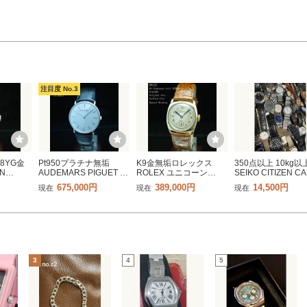
注目度 No.3
8YG金
Pt950プラチナ無垢
K9金無垢ロレックス
350点以上 10kg
N
AUDEMARS PIGUET オ
ROLEX ユニコーン
SEIKO CITIZEN CA
 ヴァシュ
ーデマ・ピゲ EXTRA
UNICORN Cushion
NB等 腕時計 ま
675,000円
389,000円
14,500円
現在
現在
現在
タン
FLAT エクストラフラッ
Case アンティーク1930
め セット 大量
ンティーク
ト Cal.2003/1 アンティ
年 総重量25.1ｇ オリジ
ーツ 時計 手巻
量31ｇ メ
ーク1970年代 31.1ｇ メ
ナル文字盤 メンズ ボー
ンド ジャンク 1
騰
ンズ 極美品
イズ 動作良好
3
4
5