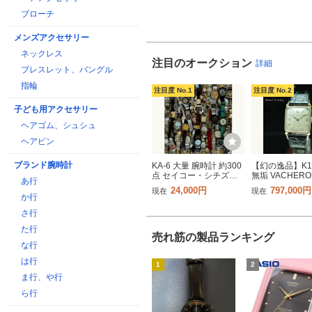
ブローチ
メンズアクセサリー
ネックレス
注目のオークション
詳細
ブレスレット、バングル
指輪
注目度 No.1
注目度 No.2
子ども用アクセサリー
ヘアゴム、シュシュ
ヘアピン
ブランド腕時計
KA-6 大量 腕時計 約300
【幻の逸品】K1
点 セイコー・シチズ
無垢 VACHERO
あ行
ン・カシオ ・海外ブラ
CONSTANTIN
24,000円
797,000円
現在
現在
ンド 他 SEIKO CITIZEN
ロンコンスタン
か行
CASIO 大量 まとめ出品
Cal.V458 ア
さ行
ジャンク 、、
1940年代 総重
ンズ 極美品 高
た行
売れ筋の製品ランキング
な行
は行
1
2
ま行、や行
ら行