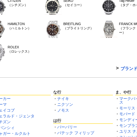
CITIZEN
SEIKO
Tag Heuer
（シチズン）
（セイコー）
（タグ・ホ
HAMILTON
BREITLING
FRANCK M
（ハミルトン）
（ブライトリング）
（フランク
ー）
ROLEX
（ロレックス）
ブラン
な行
ま、や行
ーカー
ナイキ
マークバ
ス
ーマ
ニクソン
モーリス
ェイコブ
ノモス
モバード
ェラルド・ジェンタ
モンディ
は行
チズン
モンブラ
バーバリー
バンシィ
ユリス 
パテック フィリップ
ャガー・ルクルト