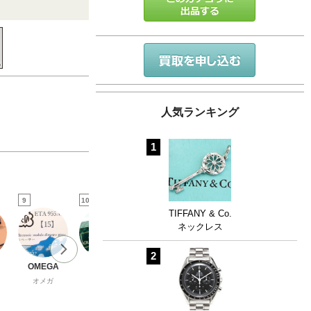
人気ランキング
1
9
10
11
12
13
TIFFANY & Co.
ネックレス
2
OMEGA
GUCCI
CHROME
BVLGARI
SWAROVS
HEARTS
I
オメガ
グッチ
ブルガリ
クロムハーツ
スワロフスキ